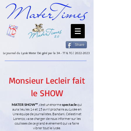
Share
Le journal du Lycée Mater Dei géré par la 3A - TT & TG /
2022-2023
Monsieur Lecleir fait
le SHOW
MATER SHOW™️
, c’est un énorme
spectacle
qui
aura lieu les 14 et 15 avril prochains au Lycée en
Une équipe de journalistes, Bandani, Célestin et
Lorenzo, va se charger de nous informer sur les
coulisses de ce grand événement qui va faire
vibrer tout le lycée.