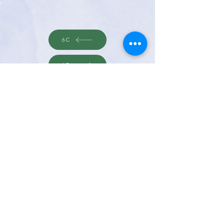
6C
6D